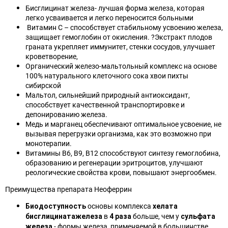
Бисглицинат железа- лучшая форма железа, которая
легко усваивается и легко переносится больными
Витамин С – способствует стабильному усвоению железа,
защищает гемоглобин от окисления. ?Экстракт плодов
граната укрепляет иммунитет, стенки сосудов, улучшает
кроветворение,
Органический железо-мальтольный комплекс на основе
100% натурального клеточного сока хвои пихты
сибирской
Мальтол, сильнейший природный антиоксидант,
способствует качественной транспортировке и
депонированию железа.
Медь и марганец обеспечивают оптимальное усвоение, не
вызывая перегрузки организма, как это возможно при
монотерапии.
Витамины B6, B9, B12 способствуют синтезу гемоглобина,
образованию и регенерации эритроцитов, улучшают
реологические свойства крови, повышают энергообмен.
Преимущества препарата Неоферрин
основы комплекса
Биодоступность
хелата
в
больше, чем у
бисглицината
железа
4 раза
сульфата
- формы железа, применяемой в большинстве
железа