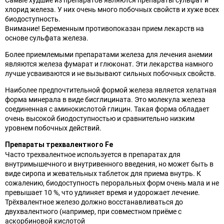
хлорид железа. У них очень много побочных свойств и хуже всех
биодоступность.
Внимание! Беременным противопоказан прием лекарств на
основе сульфата железа.⠀
Более приемлемыми препаратами железа для лечения анемии
являются железа фумарат и глюконат. Эти лекарства намного
лучше усваиваются и не вызывают сильных побочных свойств.
Наиболее предпочтительной формой железа является хелатная
форма минерала в виде бисглицината. Это молекула железа
соединенная с аминокислотой глицин. Такая форма обладает
очень высокой биодоступностью и сравнительно низким
уровнем побочных действий.
Препараты трехвалентного Fe⠀
Часто трехвалентное используется в препаратах для
внутримышечного и внутривенного введения, но может быть в
виде сиропа и жевательных таблеток для приема внутрь. К
сожалению, биодоступность пероральных форм очень мала и не
превышает 10 %, что удлиняет время и удорожает лечение.
Трёхвалентное железо должно восстанавливаться до
двухвалентного (например, при совместном приёме с
аскорбиновой кислотой