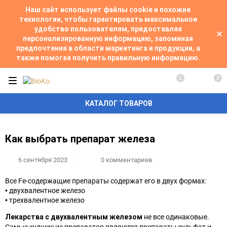
Наш сайт использует файлы cookie и похожие
технологии, чтобы гарантировать максимальное
удобство пользователям, предоставляя
персонализированную информацию, запоминая
предпочтения в области маркетинга и продукции, а
также помогая получить правильную информацию.
0
0
КАТАЛОГ ТОВАРОВ
Как выбрать препарат железа
6 сентября 2023
0 комментариев
Все Fe-содержащие препараты содержат его в двух формах:⠀
•
двухвалентное железо
•
трехвалентное железо⠀
не все одинаковые.
Лекарства с двухвалентным железом
Самые худшие из препаратов являются препараты сульфат и