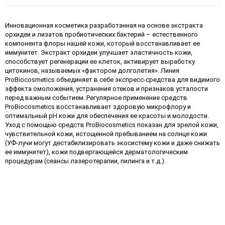
Инновационная косметика разработанная на основе экстракта
орхидеи и лизатов пробиотических бактерий – естественного
компонента флоры нашей кожи, который восстанавливает ее
иммунитет. Экстракт орхидеи улучшает эластичность кожи,
способствует регенерации ее клеток, активирует выработку
цитокинов, называемых «фактором долголетия». Линия
ProBiocosmetics объединяет в себе экспресс-средства для видимого
эффекта омоложения, устранения отеков и признаков усталости
перед важным событием. Регулярное применение средств
ProBiocosmetics восстанавливает здоровую микрофлору и
оптимальный pH кожи для обеспечения ее красоты и молодости.
Уход с помощью средств ProBiocosmetics показан для зрелой кожи,
чувствительной кожи, истощенной пребыванием на солнце кожи
(УФ-лучи могут дестабилизировать экосистему кожи и даже снижать
ее иммунитет), кожи подвергающейся дерматологическим
процедурам (сеансы лазеротерапии, пилинга и т.д.).