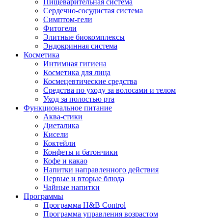
Пищеварительная система
Сердечно-сосудистая система
Симптом-гели
Фитогели
Элитные биокомплексы
Эндокринная система
Косметика
Интимная гигиена
Косметика для лица
Космецевтические средства
Средства по уходу за волосами и телом
Уход за полостью рта
Функциональное питание
Аква-стики
Диеталика
Кисели
Коктейли
Конфеты и батончики
Кофе и какао
Напитки направленного действия
Первые и вторые блюда
Чайные напитки
Программы
Программа H&B Control
Программа управления возрастом