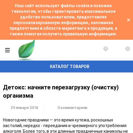
Наш сайт использует файлы cookie и похожие
технологии, чтобы гарантировать максимальное
удобство пользователям, предоставляя
персонализированную информацию, запоминая
предпочтения в области маркетинга и продукции, а
также помогая получить правильную информацию.
0
0
КАТАЛОГ ТОВАРОВ
Детокс: начните перезагрузку (очистку)
организма
29 января 2018
0 комментариев
Новогодние праздники — это время кутежа, роскошных
застолий, нередко - переедания и чрезмерного употребления
алкоголя. Более того, в эти длинные праздничные каникулы не