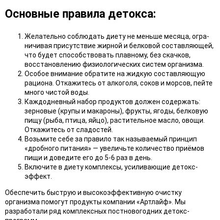
Основные правила детокса:
Желательно соблюдать диету не меньше месяца, огра­
ничивая присутствие жирной и белковой составляющей,
что будет способствовать плавному, без скачков,
восстановлению фи­зиологических систем организма.
Особое внимание обрати­те на жидкую составляющую
рациона. Откажитесь от ал­коголя, соков и морсов, пейте
много чистой воды.
Каждодневный набор про­дуктов должен содержать:
зерно­вые (крупы и макароны), фрук­ты, ягоды, белковую
пищу (рыба, птица, яйцо), растительное масло, овощи.
Откажитесь от сладостей.
Возьмите себе за прави­ло так называемый принцип
«дробного питания» — увеличь­те количество приёмов
пищи и доведите его до 5-6 раз в день.
Включите в диету ком­плексы, усиливающие детокс-
эффект.
Обеспечить быструю и высокоэффективную очистку
организма помо­гут продукты компании «Артлайф». Мы
разрабо­тали ряд комплексных постновогодних детокс-