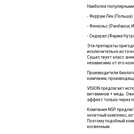
Наиболее популярными 
- Феррум Лек (Польша)
- Фенюльс (Ранбакси, 
- Сидерал (Фарма Нутр
Эти препараты пригодн
исключительно источни
Существует класс анем
независимо от его кол
Производители биолог
компании, производящ
VISION предлагает исп
витаминов + медь. Ож
эффект только через 
Компания NSP предлага
хелатный комплекс, ко
Поэтому подобный ком
косвенным.