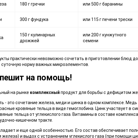
еза
180 г гречки
или 500 г баранины
и
300 г фундука
или 115 г печени трески
150 г кулинарных
или 200 г кунжутного
ка
дрожжей
семени
укты практически невозможно сочетать в приготовлении блюд до
 суточную норму важных микроэлементов.
пешит на помощь!
льный на рынке
комплексный
продукт для борьбы с дефицитом же
ть - это сочетание железа, меди и цинка в одном комплексе. Мед
расные кровяные тельца в виде гемоглобина. Цинк участвует в си
вяные тельца от углекислого газа. Витамины в составе комплекс
удочно-кишечном тракте.
ладает и еще одной особенностью. Его состав обеспечивает пол
 железа) и выдох с устранением углекислого газа (при помощи ци