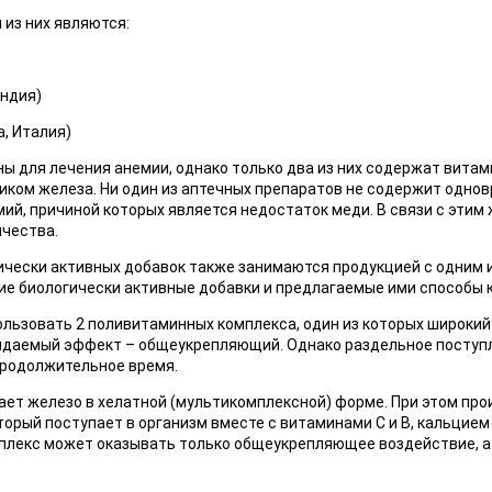
из них являются:
Индия)
а, Италия)
ы для лечения анемии, однако только два из них содержат витам
ком железа. Ни один из аптечных препаратов не содержит однов
ий, причиной которых является недостаток меди. В связи с этим
ичества.
ически активных добавок также занимаются продукцией с одним 
ие биологически активные добавки и предлагаемые ими способы 
ользовать 2 поливитаминных комплекса, один из которых широкий 
идаемый эффект – общеукрепляющий. Однако раздельное поступл
продолжительное время.
ет железо в хелатной (мультикомплексной) форме. При этом про
торый поступает в организм вместе с витаминами С и В, кальцием
плекс может оказывать только общеукрепляющее воздействие, а