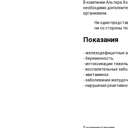
В компании Альтера Хо
необходимо дополните
организмом.
Ни один предста
ни со стороны т
Показания
- железодефицитные а
- беременность
- интоксикации тяжел
- воспалительные заб
- авитаминоз
- заболевания желудо
- нарушения реактивн
0 комментариев