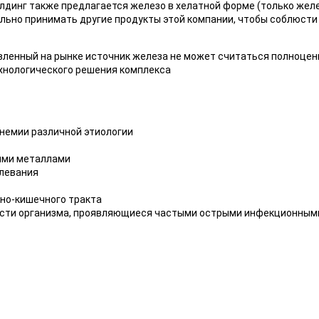
лдинг также предлагается железо в хелатной форме (только желе
льно принимать другие продукты этой компании, чтобы соблюсти
вленный на рынке источник железа не может считаться полноцен
ехнологического решения комплекса
немии различной этиологии
ыми металлами
олевания
чно-кишечного тракта
ости организма, проявляющиеся частыми острыми инфекционным