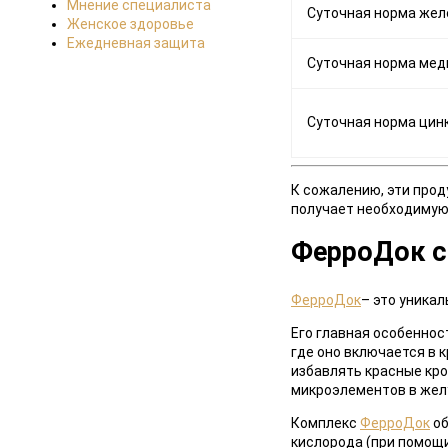
Мнение специалиста
Cуточная норма жел
Женское здоровье
Ежедневная защита
Суточная норма мед
Суточная норма цин
К сожалению, эти прод
получает необходимую
ФерроДок с
ФерроДок
– это уника
Его главная особеннос
где оно включается в к
избавлять красные кро
микроэлементов в жел
Комплекс
ФерроДок
об
кислорода (при помощи