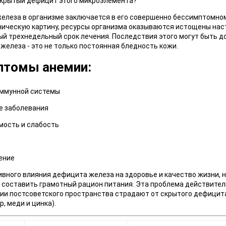
крытый дефицит этого микроэлемента?
елеза в организме заключается в его совершенно бессимптомном
ническую картину, ресурсы организма оказываются истощены на
й трехнедельный срок лечения. Последствия этого могут быть до
елеза - это не только постоянная бледность кожи.
птомы анемии:
иммунной системы
е заболевания
мость и слабость
ение
вного влияния дефицита железа на здоровье и качество жизни, 
 составить грамотный рацион питания. Эта проблема действител
рии постсоветского пространства страдают от скрытого дефицит
, меди и цинка).