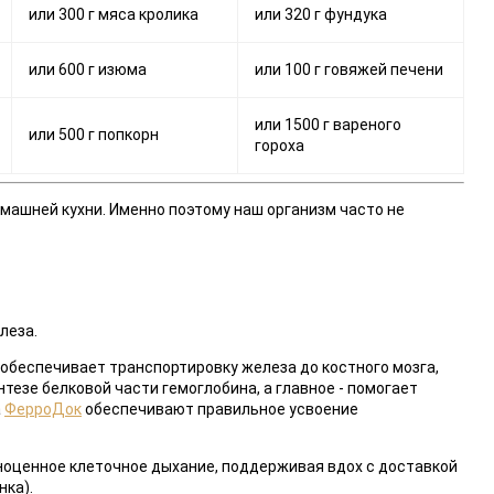
или 300 г мяса кролика
или 320 г фундука
или 600 г изюма
или 100 г говяжей печени
или 1500 г вареного
или 500 г попкорн
гороха
машней кухни. Именно поэтому наш организм часто не
леза.
ь обеспечивает транспортировку железа до костного мозга,
нтезе белковой части гемоглобина, а главное - помогает
а
ФерроДок
обеспечивают правильное усвоение
ноценное клеточное дыхание, поддерживая вдох с доставкой
нка).