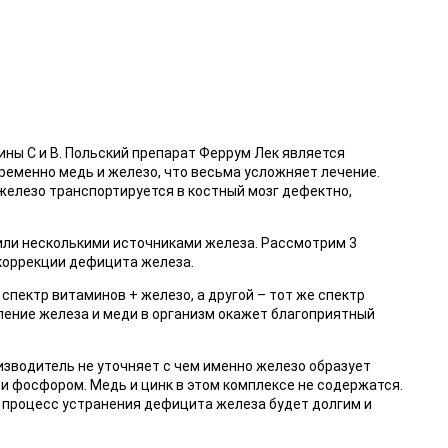
ины С и В. Польский препарат Феррум Лек является
ременно медь и железо, что весьма усложняет лечение.
 железо транспортируется в костный мозг дефектно,
или несколькими источниками железа. Рассмотрим 3
коррекции дефицита железа.
спектр витаминов + железо, а другой – тот же спектр
ение железа и меди в организм окажет благоприятный
изводитель не уточняет с чем именно железо образует
 и фосфором. Медь и цинк в этом комплексе не содержатся.
 процесс устранения дефицита железа будет долгим и