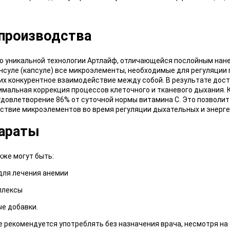
 производства
по уникальной технологии Артлайф, отличающейся послойным нан
нсуле (капсуле) все микроэлементы, необходимые для регуляции п
их конкурентное взаимодействие между собой. В результате дос
мальная коррекция процессов клеточного и тканевого дыхания. К
 удовлетворение 86% от суточной нормы витамина С. Это позволи
ствие микроэлементов во время регуляции дыхательных и энерге
параты
кже могут быть:
для лечения анемии
плексы
ые добавки.
 рекомендуется употреблять без назначения врача, несмотря на