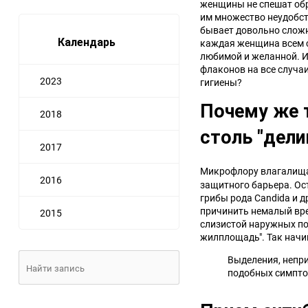
женщины не спешат обр
им множество неудобс
бывает довольно сложн
Календарь
каждая женщина всем с
любимой и желанной. И
флаконов на все случа
2023
гигиены?
Почему же 
2018
столь "дели
2017
Микрофлору влагалища
2016
защитного барьера. Ос
грибы рода Candida и 
причинить немалый вре
2015
слизистой наружных по
жилплощадь". Так начи
Выделения, непр
подобных симптом