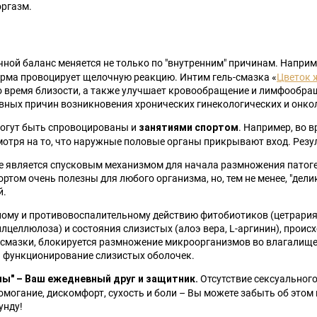
оргазм.
ной баланс меняется не только по "внутренним" причинам. Наприме
рма провоцирует щелочную реакцию. Интим гель-смазка «
Цветок
 время близости, а также улучшает кровообращение и лимфообращ
лавных причин возникновения хронических гинекологических и онко
могут быть спровоцированы и
. Например, во 
занятиями спортом
мотря на то, что наружные половые органы прикрывают вход. Резу
 является спусковым механизмом для начала размножения патоге
ортом очень полезны для любого организма, но, тем не менее, "дел
й.
ому и противовоспалительному действию фитобиотиков (цетрария
илцеллюлоза) и состояния слизистых (алоэ вера, L-аргинин), прои
 смазки, блокируется размножение микроорганизмов во влагалище,
и функционирование слизистых оболочек.
Отсутствие сексуального
ы" – Ваш ежедневный друг и защитник.
омогание, дискомфорт, сухость и боли – Вы можете забыть об этом 
унду!