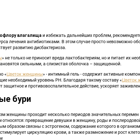
и избежать дальнейших проблем, рекомендуе
офлору влагалища
урса лечения антибиотиками. В этом случае просто невозможно об
ствует развитию дисбактериоза.
ы
» не только не приносит вреда лактобактериям, но и питает их 
тановятся сильными, а слизистая оболочка – защищенной.
о «
Цветок женщины
» - интимный гель - содержит активные компо
щие необходимый уровень PH. Благодаря такому составу «
Цветок 
 защитное и противовоспалительное действие, ускоряет заживле
ые бури
изм женщины проходит несколько периодов значительных перемен
м относятся: превращение девушки в женщину, роды и послеродовой
ным образом связны с эстрогеном, содержание которого в органи
стимулирует циркуляцию крови, а также размножение и рост клето
ым