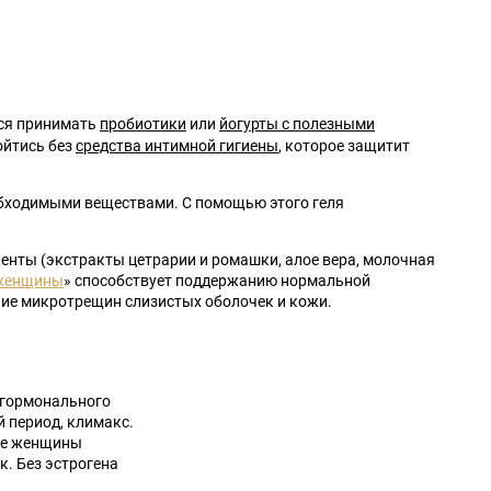
тся принимать
пробиотики
или
йогурты с полезными
ойтись без
средства интимной гигиены
, которое защитит
необходимыми веществами. С помощью этого геля
ненты (экстракты цетрарии и ромашки, алое вера, молочная
женщины
» способствует поддержанию нормальной
ние микротрещин слизистых оболочек и кожи.
 гормонального
 период, климакс.
зме женщины
к. Без эстрогена