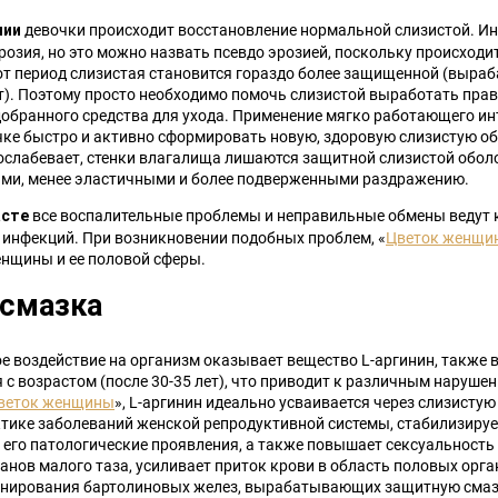
девочки происходит восстановление нормальной слизистой. Ино
нии
эрозия, но это можно назвать псевдо эрозией, поскольку происход
тот период слизистая становится гораздо более защищенной (выра
). Поэтому просто необходимо помочь слизистой выработать пра
бранного средства для ухода. Применение мягко работающего инт
ке быстро и активно сформировать новую, здоровую слизистую обо
ослабевает, стенки влагалища лишаются защитной слизистой оболо
ыми, менее эластичными и более подверженными раздражению.
все воспалительные проблемы и неправильные обмены ведут 
асте
 инфекций. При возникновении подобных проблем, «
Цветок женщи
нщины и ее половой сферы.
-смазка
е воздействие на организм оказывает вещество L-аргинин, также в
с возрастом (после 30-35 лет), что приводит к различным нарушен
веток женщины
», L-аргинин идеально усваивается через слизистую 
тике заболеваний женской репродуктивной системы, стабилизируе
 его патологические проявления, а также повышает сексуальность
анов малого таза, усиливает приток крови в область половых орга
нирования бартолиновых желез, вырабатывающих защитную смазк