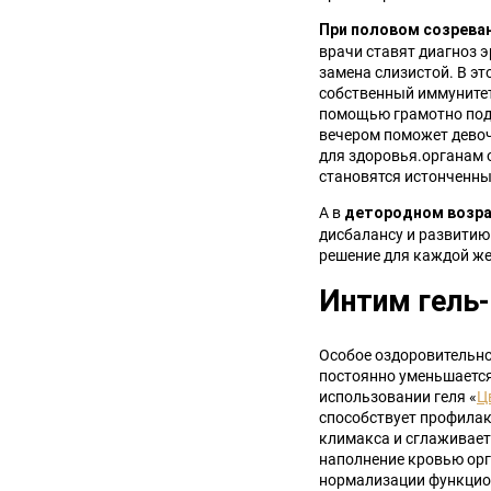
При половом созрева
врачи ставят диагноз 
замена слизистой. В э
собственный иммунитет
помощью грамотно подо
вечером поможет девоч
для здоровья.органам 
становятся истонченн
А в
детородном возр
дисбалансу и развитию
решение для каждой же
Интим гель
Особое оздоровительно
постоянно уменьшается 
использовании геля «
Ц
способствует профилак
климакса и сглаживает
наполнение кровью орг
нормализации функцио