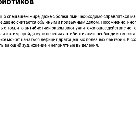
биотиков
нно спещащем мире, даже с болезнями необходимо справляться м
е давно считается обычным и привычным делом. Несомненно, ино
ь о том, что антибиотики оказывают уничтожающее действие не то
зи с этим, пройдя курс лечения антибиотиками, необходимо восст
тоже может начаться дефицит драгоценных полезных бактерий. К со
тывающий зуд, жжение и неприятные выделения.