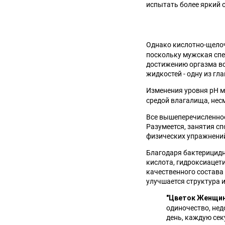
испытать более яркий 
Однако кислотно-щелоч
поскольку мужская спе
достижению оргазма во
жидкостей - одну из г
Изменения уровня pH 
средой влагалища, нес
Все вышеперечисленное
Разумеется, занятия сп
физических упражнени
Благодаря бактерицидн
кислота, гидроксиацет
качественного состава
улучшается структура 
"Цветок Женщин
одиночество, нед
день, каждую сек