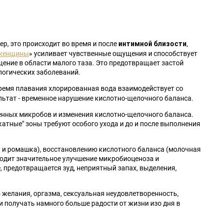
р, это происходит во время и после
,
интимной близости
 женщины
» усиливает чувственные ощущения и способствует
ение в области малого таза. Это предотвращает застой
логических заболеваний.
время плавания хлорированная вода взаимодействует со
льтат - временное нарушение кислотно-щелочного баланса.
нных микробов и изменения кислотно-щелочного баланса.
икатные" зоны требуют особого ухода и до и после выполнения
 и ромашка), восстановлению кислотного баланса (молочная
сходит значительное улучшение микробиоценоза и
 предотвращается зуд, неприятный запах, выделения,
 желания, оргазма, сексуальная неудовлетворенность,
и получать намного больше радости от жизни изо дня в