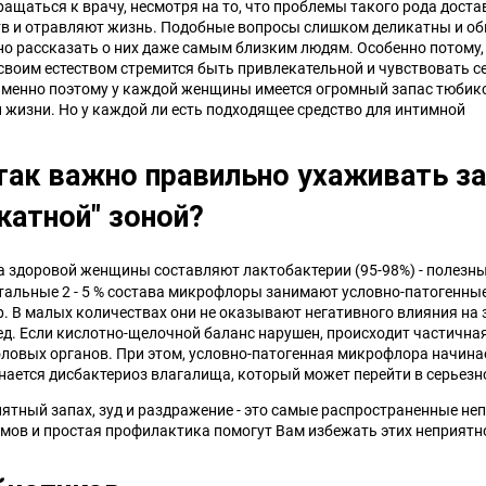
ащаться к врачу, несмотря на то, что проблемы такого рода дост
тв и отравляют жизнь. Подобные вопросы слишком деликатны и о
о рассказать о них даже самым близким людям. Особенно потому,
воим естеством стремится быть привлекательной и чувствовать с
менно поэтому у каждой женщины имеется огромный запас тюбик
и жизни. Но у каждой ли есть подходящее средство для интимной
так важно правильно ухаживать за
катной" зоной?
 здоровой женщины составляют лактобактерии (95-98%) - полезн
тальные 2 - 5 % состава микрофлоры занимают условно-патогенные
др. В малых количествах они не оказывают негативного влияния на
д. Если кислотно-щелочной баланс нарушен, происходит частичная
ловых органов. При этом, условно-патогенная микрофлора начина
нается дисбактериоз влагалища, который может перейти в серьез
иятный запах, зуд и раздражение - это самые распространенные 
ов и простая профилактика помогут Вам избежать этих неприятнос