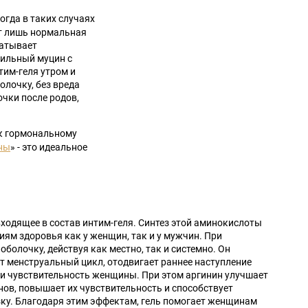
гда в таких случаях
ит лишь нормальная
батывает
вильный муцин с
им-геля утром и
лочку, без вреда
чки после родов,
к гормональному
ны
» - это идеальное
ходящее в состав интим-геля. Синтез этой аминокислоты
иям здоровья как у женщин, так и у мужчин. При
оболочку, действуя как местно, так и системно. Он
т менструальный цикл, отодвигает раннее наступление
 и чувствительность женщины. При этом аргинин улучшает
нов, повышает их чувствительность и способствует
у. Благодаря этим эффектам, гель помогает женщинам