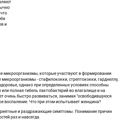
авляют
бычно
 что
ебя
ов и
ые микроорганизмы, которые участвуют в формировании
 микроорганизмы - стафилококки, стрептококки, гарднеллу,
 здоровье, однако при определенных условиях способны
 или полная гибель лактобактерий во влагалище и на
ет очень быстро развиваться, занимая "освободившуюся
ное воспаление. Что при этом испытывает женщина?
неприятные и раздражающие симптомы. Понимание причин
тей раз и навсегда.