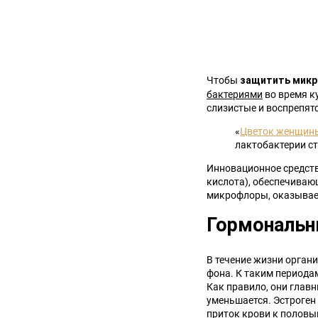
Чтобы
защитить микр
бактериями
во время к
слизистые и воспрепят
«
Цветок женщин
лактобактерии с
Инновационное средств
кислота), обеспечиваю
микрофлоры, оказывает
Гормональн
В течение жизни орган
фона. К таким периода
Как правило, они глав
уменьшается. Эстроген 
приток крови к полов