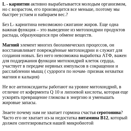
L - карнитин
активно вырабатывается молодым организмом,
но с возрастом, его производится все меньше, поэтому мы
быстрее устаем и набираем вес.?
Без L- карнитина невозможно сжигание жиров. Еще одна
важная функция – это выведение из митохондрии продуктов
распада, образующихся при обмене веществ.
Магний
элемент многих биохимических процессов, он
восстанавливает повреждённые митохондрии и служит для
создания новых. Без него невозможна выработка АТФ, важен
для поддержания функции митохондрий клеток сердца,
участвует в передаче нервных импульсов в сокращении и
расслаблении мышц ( судороги по ночам- признак нехватки
магния и кальция)⠀
Не все антиоксиданты работают на уровне митохондрий, в
отличие от кофермента Q 10 и липоевой кислоты, которая еще
ускорять превращение глюкозы в энергию и уменьшать
жировые запасы.
Знаете почему нам не хватает гормона счастья
серотонина
?
Часто его не хватает из-за недостатка
витамина В12
, который
должен синтезироваться нашей микробиотой