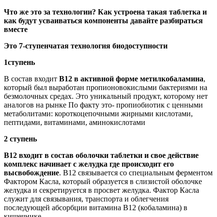
Что же это за технологии? Как устроена такая таблетка и
как будут усваиваться компоненты давайте разбираться
вместе
Это 7-ступенчатая технология биодоступности
1ступень
В состав входит
В12 в активной форме метилкобаламина
,
который был выработан пропионовокислыми бактериями на
безмолочных средах. Это уникальный продукт, которому нет
аналогов на рынке По факту это- пропиобиотик с ценными
метаболитами: короткоцепочными жирными кислотами,
пептидами, витаминами, аминокислотами
2 ступень
В12 входит в состав оболочки таблетки и свое действие
комплекс начинает с желудка где происходит его
высвобождение
. В12 связывается со специальным ферментом
Фактором Касла, который образуется в слизистой оболочке
желудка и секретируется в просвет желудка. Фактор Касла
служит для связывания, транспорта и облегчения
последующей абсорбции витамина В12 (кобаламина) в
кишечнике.