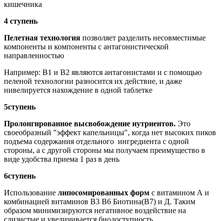
кишечника
4 ступень
Пелетная технология
позволяет разделить несовместимые
компоненты и компоненты с антагонистической
направленностью
Например: B1 и B2 являются антагонистами и с помощью
пеленой технологии разносится их действие, и даже
нивелируется нахождение в одной таблетке
5ступень
Пролонгированное высвобождение нутриентов.
Это
своеобразный "эффект капельницы", когда нет высоких пиков
подъема содержания отдельного ингредиента с одной
стороны, а с другой стороны мы получаем преимущество в
виде удобства приема 1 раз в день
6ступень
Использование
липосомированных форм
с витамином А и
комбинацией витаминов В3 В6 Биотина(В7) и Д. Таким
образом минимизируются негативное воздействие на
слизистые и увеличивается биодоступность