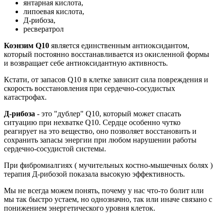
янтарная кислота,
липоевая кислота,
Д-рибоза,
ресвератрол
Коэнзим Q10
является единственным антиоксидантом,
который постоянно восстанавливается из окисленной формы
и возвращает себе антиоксидантную активность.
Кстати, от запасов Q10 в клетке зависит сила повреждения и
скорость восстановления при сердечно-сосудистых
катастрофах.
Д-рибоза
- это "дублер" Q10, который может спасать
ситуацию при нехватке Q10. Сердце особенно чутко
реагирует на это вещество, оно позволяет восстановить и
сохранить запасы энергии при любом нарушении работы
сердечно-сосудистой системы.
При фибромиалгиях ( мучительных костно-мышечных болях )
терапия Д-рибозой показала высокую эффективность.
Мы не всегда можем понять, почему у нас что-то болит или
мы так быстро устаем, но однозначно, так или иначе связано с
понижением энергетического уровня клеток.