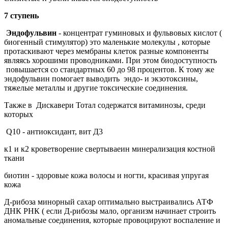
7 ступень
Эндофульвин
- концентрат гуминовых и фульвовых кислот (
биогенный стимулятор) это маленькие молекулы , которые
протаскивают через мембраны клеток разные компоненты
являясь хорошими проводниками. При этом биодоступность
повышается со стандартных 60 до 98 процентов. К тому же
эндофульвин помогает выводить эндо- и экзотоксины,
тяжелые металлы и другие токсические соединения.
Также в Дискавери Тотал содержатся витаминозы, среди
которых
Q10 - антиоксидант, вит Д3
к1 и к2 кроветворение свертываеин минерализация костной
ткани
биотин - здоровые кожа волосы и ногти, красивая упругая
кожа
Д-рибоза минорный сахар оптимально выстраивались АТФ
ДНК РНК ( если Д-рибозы мало, организм начинает строить
аномальные соединения, которые провоцируют воспаление и