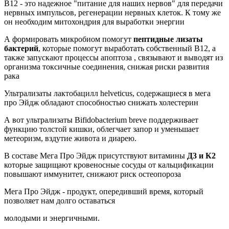
В12 - это надежное "питание для наших нервов" для передачи
нервных импульсов, регенерации нервных клеток. К тому же
он необходим митохондрия для выработки энергии
А формировать микробиом помогут
пептидные лизаты
бактерий
, которые помогут выработать собственный В12, а
также запускают процессы апоптоза , связывают и выводят из
организма токсичные соединения, снижая риски развития
рака
Ультрализаты лактобацилл helveticus, содержащиеся в мега
про Эйдж обладают способностью снижать холестерин
А вот ультрализаты Bifidobacterium breve поддерживает
функцию толстой кишки, облегчает запор и уменьшает
метеоризм, вздутие живота и диарею.
В составе Мега Про Эйдж присутствуют витамины
Д3 и К2
которые защищают кровеносные сосуды от кальцификации
повышают иммунитет, снижают риск остеопороза
Мега Про Эйдж - продукт, опередивший время, который
позволяет нам долго оставаться
молодыми и энергичными.