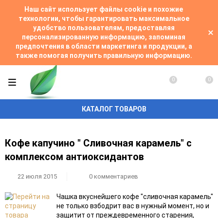
Наш сайт использует файлы cookie и похожие
технологии, чтобы гарантировать максимальное
удобство пользователям, предоставляя
персонализированную информацию, запоминая
предпочтения в области маркетинга и продукции, а
также помогая получить правильную информацию.
0
0
КАТАЛОГ ТОВАРОВ
Кофе капучино " Сливочная карамель" с
комплексом антиоксидантов
22 июля 2015
0 комментариев
Чашка вкуснейшего кофе "сливочная карамель"
не только взбодрит вас в нужный момент, но и
защитит от преждевременного старения,