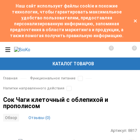
Наш сайт использует файлы cookie и похожие
технологии, чтобы гарантировать максимальное
удобство пользователям, предоставляя
персонализированную информацию, запоминая
предпочтения в области маркетинга и продукции, а
также помогая получить правильную информацию.
0
0
КАТАЛОГ ТОВАРОВ
Главная
Функциональное питание
Напитки направленного действия
Сок Чаги клеточный с облепихой и
прополисом
Отзывы (0)
Обзор
Артикул:
8817