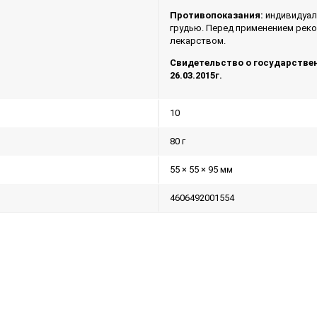
Противопоказания:
индивидуал
грудью. Перед применением реко
лекарством.
Свидетельство о государственн
26.03.2015г.
10
80 г
55 × 55 × 95 мм
4606492001554