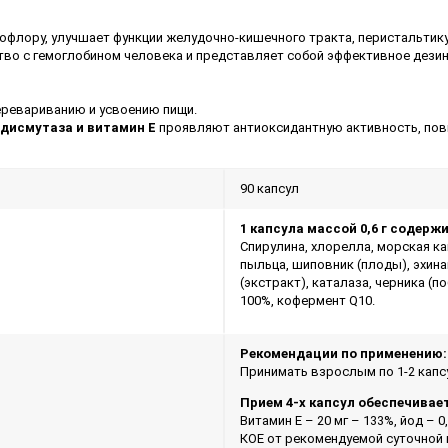
флору, улучшает функции желудочно-кишечного тракта, перистальтику
тво с гемоглобином человека и представляет собой эффективное дези
ревариванию и усвоению пищи.
ддисмутаза и витамин Е
проявляют антиоксидантную активность, по
90 капсул
1 капсула массой 0,6 г содержи
Спирулина, хлорелла, морская ка
пыльца, шиповник (плоды), эхина
(экстракт), каталаза, черника (
100%, кофермент Q10.
Рекомендации по применению:
Принимать взрослым по 1-2 капсу
Прием 4-х капсул обеспечивае
Витамин Е – 20 мг – 133%, йод – 0
КОЕ от рекомендуемой суточной 