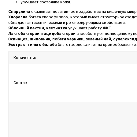
улучшает состояние кожи.
Спирулина
оказывает позитивное воздействие на кишечную микро
Хлорелла
богата хлорофиллом, который имеет структурное сходс
обладает антисептическими и регенерирующими свойствами.
Яблочный пектин, клетчатка
улучшают работу ЖКТ.
Лактобактерии и ацидобактерии
способствуют полноценному пе
Эхинацея, шиповник, побеги черники, зеленый чай, суперокси
Э
кстракт гинкго билоба
благотворно влияет на кровообращение.
Количество
Состав