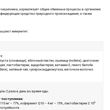
 кишечника, нормализует общие обменные процессы в организме.
нфицирующее средство природного происхождения, а также
вышают иммунитет.
т:
пуста (слоевище), яблочный пектин, пшеница (побеги), цветочная
цея, лактобактерии, ацидобактерии, витамин Е, гинкго билоба
побеги), зелёный чай, супероксиддисмутаза, маточное молочко
лы 2 раза в день во время еды.
т поступление:
5
,115 мг – 77%, кофермент Q10 – 4 мг – 15%, лактобактерии 2∙10
потребности.