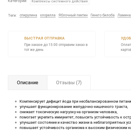
Категории:
Комплексы системного действия
Теги:
спирулина
хлорелла
Яблочный пектин
Гинкго билоба
Ламина
БЫСТРАЯ ОТПРАВКА
УДОБ
При заказе до 15:00 отправим заказ в
Оплат
тот же день
карто
Описание
Отзывы (7)
Компенсирует дефицит йода при несбалансированном питани
улучшает функционирование желудочно-кишечного тракта,
снижает токсическую нагрузку на организм человека,
помогает укрепить иммунитет, повысить устойчивость к ост
улучшает состояние и качество жизни в неблагоприятных у
повышает устойчивость организма к высоким физическим на