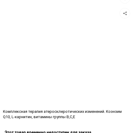
в
избра
Комплексная терапия атеросклеротических изменений. Коэнзим
Q10, L-карнитин, витамины группы B,C,E
Этот товар временно недоступен для заказа